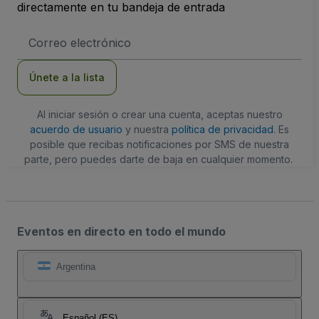
directamente en tu bandeja de entrada
Dirección
de
correo
electrónico
Únete a la lista
Al iniciar sesión o crear una cuenta, aceptas nuestro
acuerdo de usuario
y nuestra
política de privacidad
. Es
posible que recibas notificaciones por SMS de nuestra
parte, pero puedes darte de baja en cualquier momento.
Eventos en directo en todo el mundo
Argentina
Español (ES)