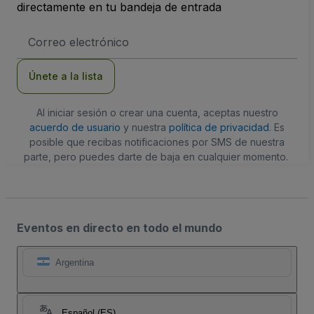
directamente en tu bandeja de entrada
Dirección
de
correo
electrónico
Únete a la lista
Al iniciar sesión o crear una cuenta, aceptas nuestro
acuerdo de usuario
y nuestra
política de privacidad
. Es
posible que recibas notificaciones por SMS de nuestra
parte, pero puedes darte de baja en cualquier momento.
Eventos en directo en todo el mundo
Argentina
Español (ES)