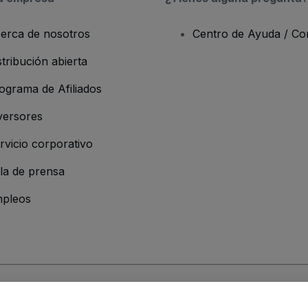
erca de nosotros
Centro de Ayuda / Co
stribución abierta
ograma de Afiliados
versores
rvicio corporativo
la de prensa
pleos
resa