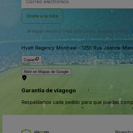
de
correo
electrónico
Únete a la lista
Al iniciar sesión o crear una cuenta, aceptas nuestro
Hyatt Regency Montreal
-
1255 Rue Jeanne-Manc
Copiar
Abrir en Mapas de Google
Garantía de viagogo
Respaldamos cada pedido para que puedas compr
Nuestr