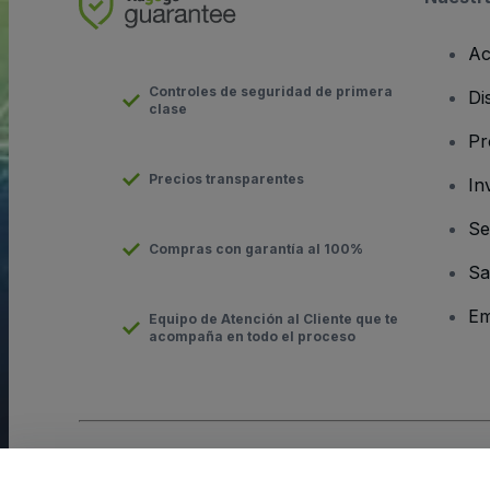
Ac
Controles de seguridad de primera
Di
clase
Pr
Precios transparentes
In
Se
Compras con garantía al 100%
Sa
Em
Equipo de Atención al Cliente que te
acompaña en todo el proceso
Derechos reservados © viagogo GmbH 2026
Datos de la Emp