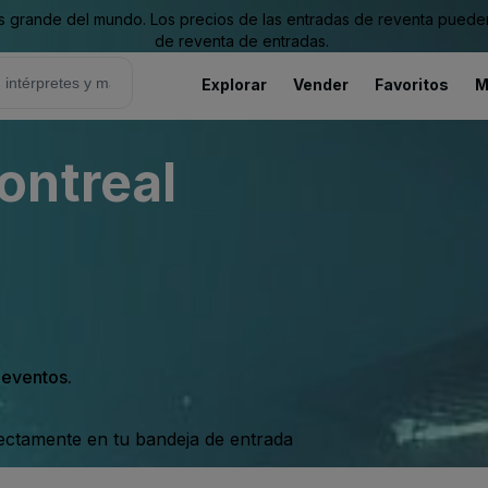
grande del mundo. Los precios de las entradas de reventa pueden es
de reventa de entradas.
Explorar
Vender
Favoritos
M
ontreal
s eventos.
rectamente en tu bandeja de entrada