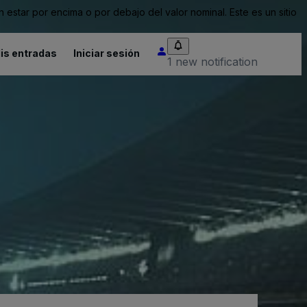
tar por encima o por debajo del valor nominal. Este es un sitio
is entradas
Iniciar sesión
1 new notification