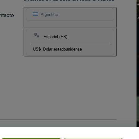
ntacto
Argentina
Español (ES)
US$
Dolar estadounidense