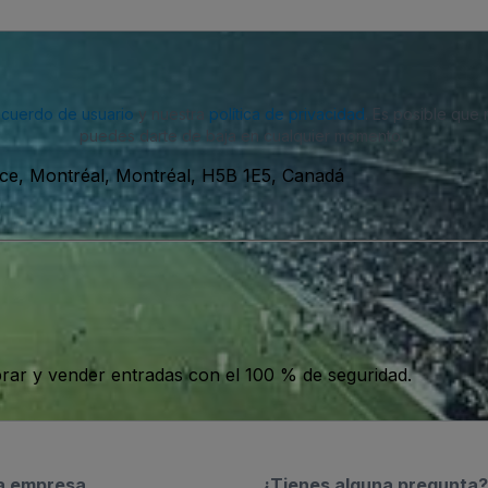
acuerdo de usuario
y nuestra
política de privacidad
. Es posible que
puedes darte de baja en cualquier momento.
e, Montréal, Montréal, H5B 1E5, Canadá
ar y vender entradas con el 100 % de seguridad.
a empresa
¿Tienes alguna pregunta?