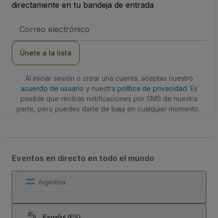
directamente en tu bandeja de entrada
Dirección
de
correo
electrónico
Únete a la lista
Al iniciar sesión o crear una cuenta, aceptas nuestro
acuerdo de usuario
y nuestra
política de privacidad
. Es
posible que recibas notificaciones por SMS de nuestra
parte, pero puedes darte de baja en cualquier momento.
Eventos en directo en todo el mundo
Argentina
Español (ES)