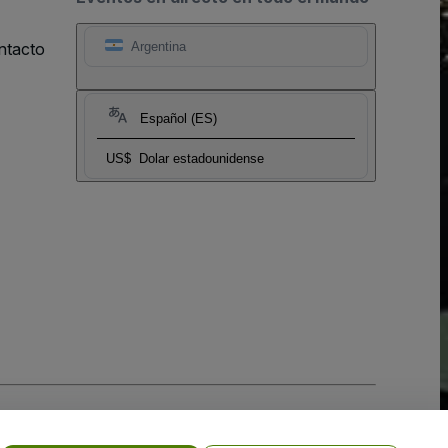
ntacto
Argentina
Español (ES)
US$
Dolar estadounidense