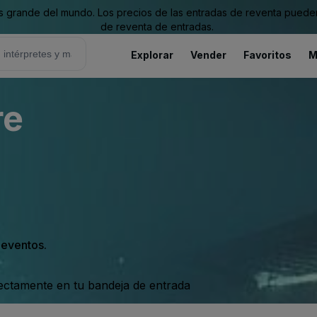
grande del mundo. Los precios de las entradas de reventa pueden es
de reventa de entradas.
Explorar
Vender
Favoritos
M
re
s eventos.
rectamente en tu bandeja de entrada