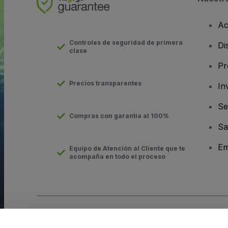
Ac
Controles de seguridad de primera
Di
clase
Pr
Precios transparentes
In
Se
Compras con garantía al 100%
Sa
Em
Equipo de Atención al Cliente que te
acompaña en todo el proceso
Derechos reservados © viagogo GmbH 2026
Datos de la Emp