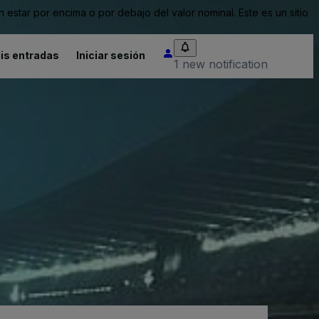
tar por encima o por debajo del valor nominal. Este es un sitio
is entradas
Iniciar sesión
1 new notification