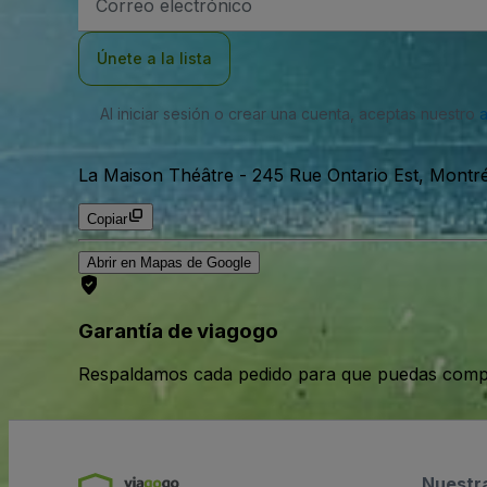
de
correo
electrónico
Únete a la lista
Al iniciar sesión o crear una cuenta, aceptas nuestro
La Maison Théâtre
-
245 Rue Ontario Est, Montr
Copiar
Abrir en Mapas de Google
Garantía de viagogo
Respaldamos cada pedido para que puedas compr
Nuestr