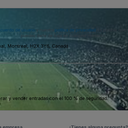
acuerdo de usuario
y nuestra
política de privacidad
. Es posible que
puedes darte de baja en cualquier momento.
éal, Montreal, H2X 3Y6, Canadá
ar y vender entradas con el 100 % de seguridad.
a empresa
¿Tienes alguna pregunta?