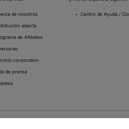
erca de nosotros
Centro de Ayuda / Co
stribución abierta
ograma de Afiliados
versores
rvicio corporativo
la de prensa
pleos
resa