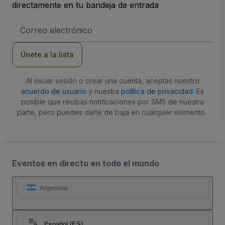
directamente en tu bandeja de entrada
Dirección
de
correo
electrónico
Únete a la lista
Al iniciar sesión o crear una cuenta, aceptas nuestro
acuerdo de usuario
y nuestra
política de privacidad
. Es
posible que recibas notificaciones por SMS de nuestra
parte, pero puedes darte de baja en cualquier momento.
Eventos en directo en todo el mundo
Argentina
Español (ES)