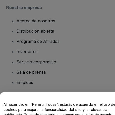
Nuestra empresa
Acerca de nosotros
Distribución abierta
Programa de Afiliados
Inversores
Servicio corporativo
Sala de prensa
Empleos
¿Tienes alguna pregunta?
Al hacer clic en “Permitir Todas”, estarás de acuerdo en el uso d
cookies para mejorar la funcionalidad del sitio y la relevancia
Centro de Ayuda / Contacto
publicitaria. De modo contrario, usaremos cookies estrictamente