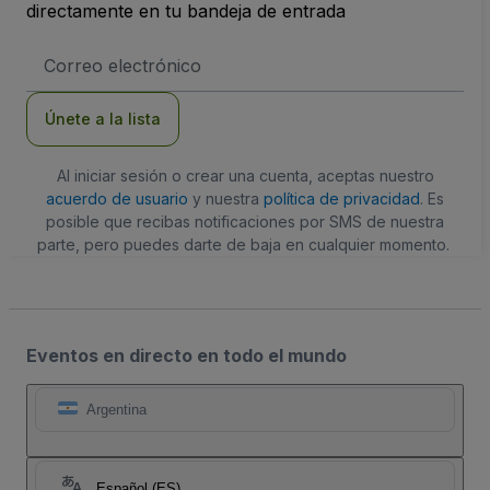
directamente en tu bandeja de entrada
Dirección
de
correo
electrónico
Únete a la lista
Al iniciar sesión o crear una cuenta, aceptas nuestro
acuerdo de usuario
y nuestra
política de privacidad
. Es
posible que recibas notificaciones por SMS de nuestra
parte, pero puedes darte de baja en cualquier momento.
Eventos en directo en todo el mundo
Argentina
Español (ES)