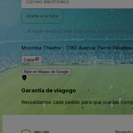
de
correo
electrónico
Únete a la lista
Al iniciar sesión o crear una cuenta, aceptas nuestro
Moomba Theatre
-
1780 Avenue Pierre-Péladeau
Copiar
Abrir en Mapas de Google
Garantía de viagogo
Respaldamos cada pedido para que puedas compr
Nuestr