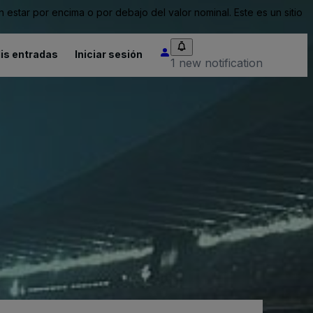
tar por encima o por debajo del valor nominal. Este es un sitio
is entradas
Iniciar sesión
1 new notification