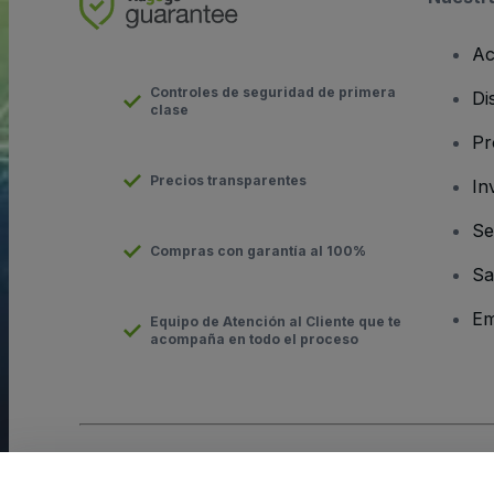
Ac
Controles de seguridad de primera
Di
clase
Pr
Precios transparentes
In
Se
Compras con garantía al 100%
Sa
Em
Equipo de Atención al Cliente que te
acompaña en todo el proceso
Derechos reservados © viagogo GmbH 2026
Datos de la Emp