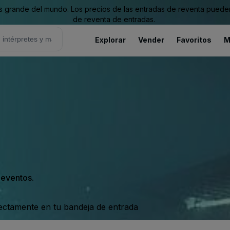
grande del mundo. Los precios de las entradas de reventa pueden es
de reventa de entradas.
Explorar
Vender
Favoritos
M
e
s eventos.
rectamente en tu bandeja de entrada