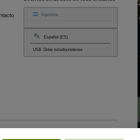
ntacto
Argentina
Español (ES)
US$
Dolar estadounidense