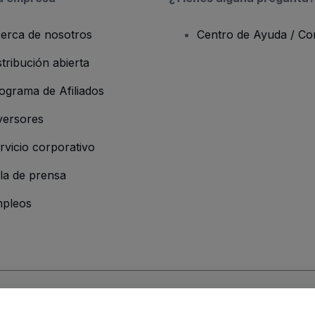
erca de nosotros
Centro de Ayuda / Co
stribución abierta
ograma de Afiliados
versores
rvicio corporativo
la de prensa
pleos
resa