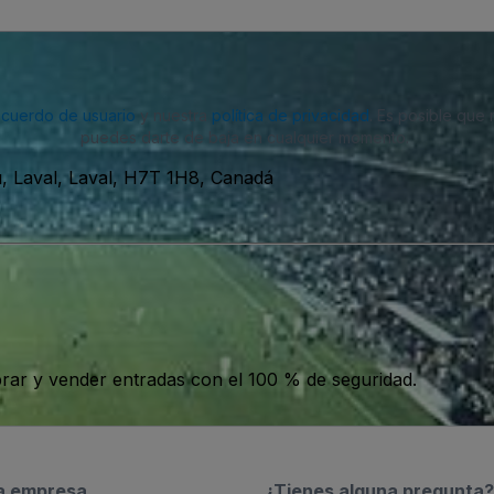
acuerdo de usuario
y nuestra
política de privacidad
. Es posible que
puedes darte de baja en cualquier momento.
, Laval, Laval, H7T 1H8, Canadá
ar y vender entradas con el 100 % de seguridad.
a empresa
¿Tienes alguna pregunta?