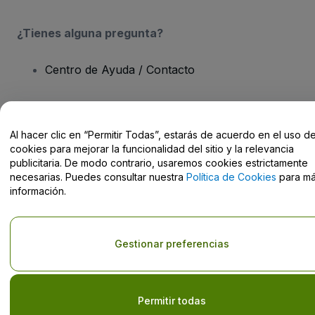
¿Tienes alguna pregunta?
Centro de Ayuda / Contacto
Al hacer clic en “Permitir Todas”, estarás de acuerdo en el uso d
cookies para mejorar la funcionalidad del sitio y la relevancia
Derechos reservados © viagogo GmbH 2026
Datos de la Empresa
El uso de este sitio web constituye la aceptación de los
Términos y
publicitaria. De modo contrario, usaremos cookies estrictamente
Condiciones
, de la
Política de Privacidad
, de la
Política de Cookies
necesarias. Puedes consultar nuestra
Política de Cookies
para m
y de la
Política de Privacidad para Móviles
información.
No compartir mi información personal ni tus opciones de
privacidad
Gestionar preferencias
Permitir todas