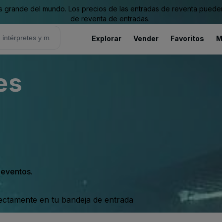
grande del mundo. Los precios de las entradas de reventa pueden es
de reventa de entradas.
Explorar
Vender
Favoritos
M
es
s eventos.
rectamente en tu bandeja de entrada