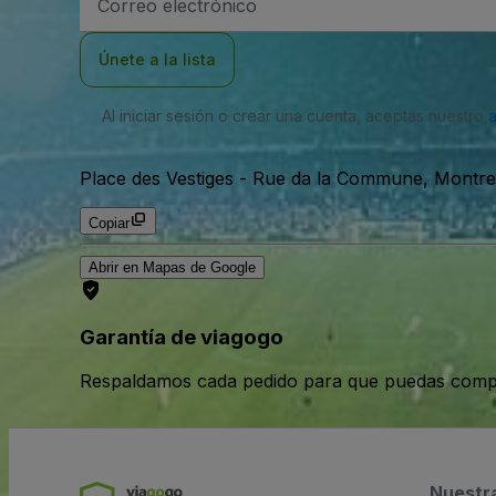
de
correo
electrónico
Únete a la lista
Al iniciar sesión o crear una cuenta, aceptas nuestro
Place des Vestiges
-
Rue da la Commune, Montre
Copiar
Abrir en Mapas de Google
Garantía de viagogo
Respaldamos cada pedido para que puedas compr
Nuestr