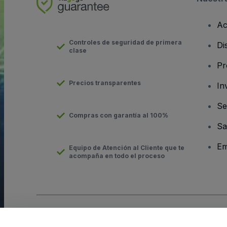
Ac
Controles de seguridad de primera
Di
clase
Pr
Precios transparentes
In
Se
Compras con garantía al 100%
Sa
Em
Equipo de Atención al Cliente que te
acompaña en todo el proceso
Derechos reservados © viagogo GmbH 2026
Datos de la Emp