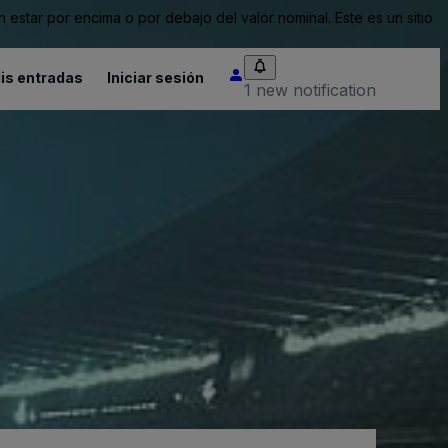
tar por encima o por debajo del valor nominal. Este es un sitio
is entradas
Iniciar sesión
1 new notification