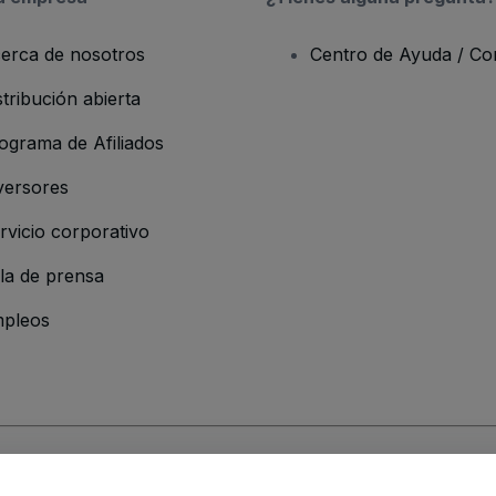
erca de nosotros
Centro de Ayuda / Co
stribución abierta
ograma de Afiliados
versores
rvicio corporativo
la de prensa
pleos
resa