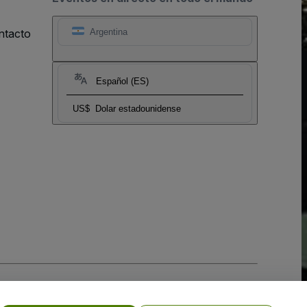
ntacto
Argentina
Español (ES)
US$
Dolar estadounidense