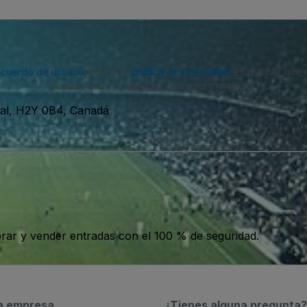
acuerdo de usuario
y nuestra
política de privacidad
. Es posible que
puedes darte de baja en cualquier momento.
al, H2Y 0B4, Canadá
ar y vender entradas con el 100 % de seguridad.
a empresa
¿Tienes alguna pregunta?