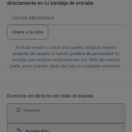
directamente en tu bandeja de entrada
Dirección
de
correo
electrónico
Únete a la lista
Al iniciar sesión o crear una cuenta, aceptas nuestro
acuerdo de usuario
y nuestra
política de privacidad
. Es
posible que recibas notificaciones por SMS de nuestra
parte, pero puedes darte de baja en cualquier momento.
Eventos en directo en todo el mundo
Argentina
Español (ES)