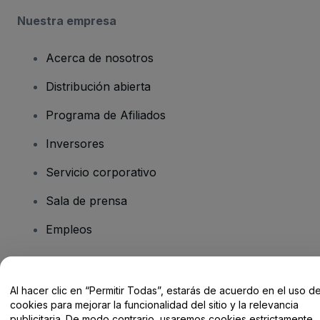
Nuestra empresa
Acerca de nosotros
Distribución abierta
Programa de Afiliados
Inversores
Servicio corporativo
Sala de prensa
Empleos
¿Tienes alguna pregunta?
Al hacer clic en “Permitir Todas”, estarás de acuerdo en el uso d
cookies para mejorar la funcionalidad del sitio y la relevancia
Centro de Ayuda / Contacto
publicitaria. De modo contrario, usaremos cookies estrictamente