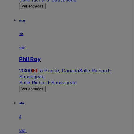
Ver entradas
mar
19
vie.
Phil Roy
20:00
La Prairie, Canadá
Salle Richard-
Sauvageau
Salle Richard-Sauvageau
Ver entradas
abr
2
vie.