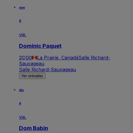
nov
6
vie.
Dominic Paquet
20:00
La Prairie, Canadá
Salle Richard-
Sauvageau
Salle Richard-Sauvageau
Ver entradas
dic
4
vie.
Dom Babin