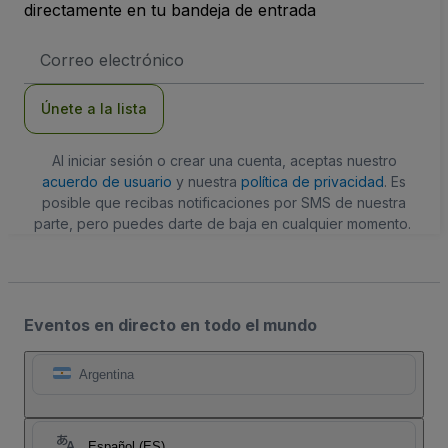
directamente en tu bandeja de entrada
Dirección
de
correo
electrónico
Únete a la lista
Al iniciar sesión o crear una cuenta, aceptas nuestro
acuerdo de usuario
y nuestra
política de privacidad
. Es
posible que recibas notificaciones por SMS de nuestra
parte, pero puedes darte de baja en cualquier momento.
Eventos en directo en todo el mundo
Argentina
Español (ES)