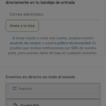
directamente en tu bandeja de entrada
Dirección
de
correo
electrónico
Únete a la lista
Al iniciar sesión o crear una cuenta, aceptas nuestro
acuerdo de usuario
y nuestra
política de privacidad
. Es
posible que recibas notificaciones por SMS de nuestra
parte, pero puedes darte de baja en cualquier momento.
Eventos en directo en todo el mundo
Argentina
Español (ES)