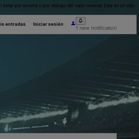
tar por encima o por debajo del valor nominal. Este es un sitio
is entradas
Iniciar sesión
1 new notification