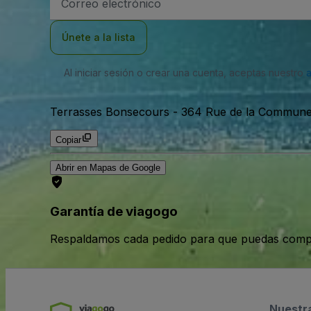
de
correo
electrónico
Únete a la lista
Al iniciar sesión o crear una cuenta, aceptas nuestro
Terrasses Bonsecours
-
364 Rue de la Commune 
Copiar
Abrir en Mapas de Google
Garantía de viagogo
Respaldamos cada pedido para que puedas compr
Nuestr