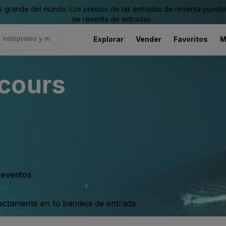
grande del mundo. Los precios de las entradas de reventa pueden es
de reventa de entradas.
Explorar
Vender
Favoritos
M
cours
s eventos.
rectamente en tu bandeja de entrada