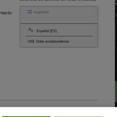
ntacto
Argentina
Español (ES)
US$
Dolar estadounidense