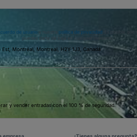
acuerdo de usuario
y nuestra
política de privacidad
. Es posible que
puedes darte de baja en cualquier momento.
Est, Montréal, Montreal, H2Y 1J3, Canadá
ar y vender entradas con el 100 % de seguridad.
a empresa
¿Tienes alguna pregunta?