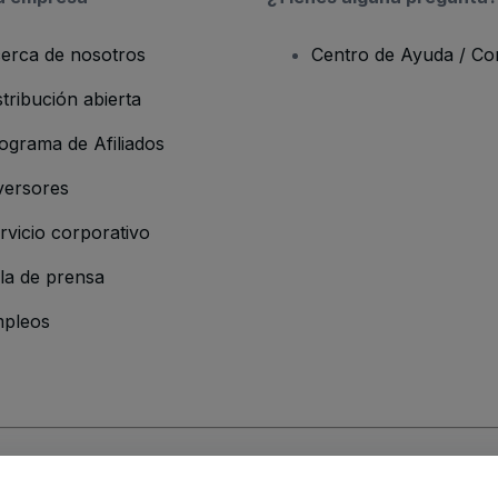
erca de nosotros
Centro de Ayuda / Co
stribución abierta
ograma de Afiliados
versores
rvicio corporativo
la de prensa
pleos
resa