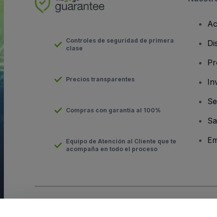
Ac
Controles de seguridad de primera
Di
clase
Pr
Precios transparentes
In
Se
Compras con garantía al 100%
Sa
Em
Equipo de Atención al Cliente que te
acompaña en todo el proceso
Derechos reservados © viagogo GmbH 2026
Datos de la Emp