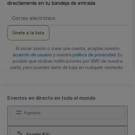
directamente en tu bandeja de entrada
Dirección
de
correo
electrónico
Únete a la lista
Al iniciar sesión o crear una cuenta, aceptas nuestro
acuerdo de usuario
y nuestra
política de privacidad
. Es
posible que recibas notificaciones por SMS de nuestra
parte, pero puedes darte de baja en cualquier momento.
Eventos en directo en todo el mundo
Argentina
Español (ES)