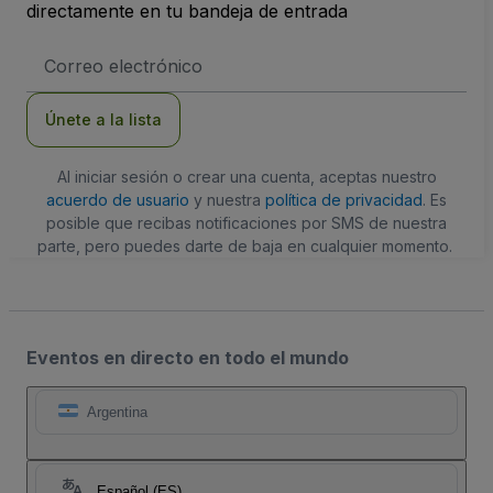
directamente en tu bandeja de entrada
Dirección
de
correo
electrónico
Únete a la lista
Al iniciar sesión o crear una cuenta, aceptas nuestro
acuerdo de usuario
y nuestra
política de privacidad
. Es
posible que recibas notificaciones por SMS de nuestra
parte, pero puedes darte de baja en cualquier momento.
Eventos en directo en todo el mundo
Argentina
Español (ES)