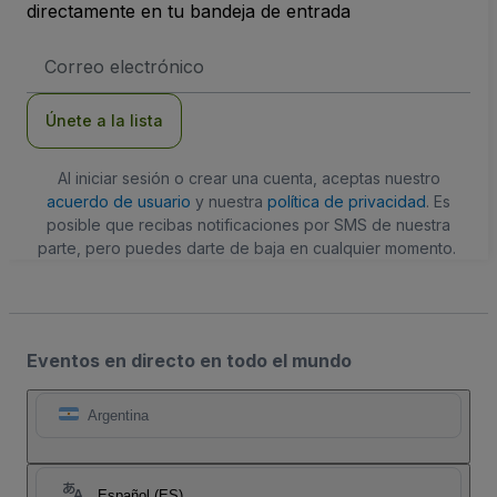
directamente en tu bandeja de entrada
Dirección
de
correo
electrónico
Únete a la lista
Al iniciar sesión o crear una cuenta, aceptas nuestro
acuerdo de usuario
y nuestra
política de privacidad
. Es
posible que recibas notificaciones por SMS de nuestra
parte, pero puedes darte de baja en cualquier momento.
Eventos en directo en todo el mundo
Argentina
Español (ES)