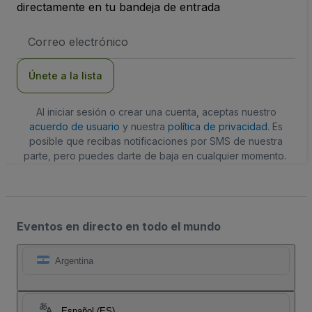
directamente en tu bandeja de entrada
Dirección
de
correo
electrónico
Únete a la lista
Al iniciar sesión o crear una cuenta, aceptas nuestro
acuerdo de usuario
y nuestra
política de privacidad
. Es
posible que recibas notificaciones por SMS de nuestra
parte, pero puedes darte de baja en cualquier momento.
Eventos en directo en todo el mundo
Argentina
Español (ES)