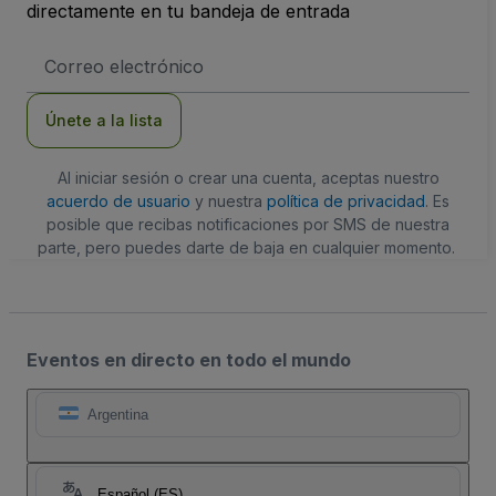
directamente en tu bandeja de entrada
Dirección
de
correo
electrónico
Únete a la lista
Al iniciar sesión o crear una cuenta, aceptas nuestro
acuerdo de usuario
y nuestra
política de privacidad
. Es
posible que recibas notificaciones por SMS de nuestra
parte, pero puedes darte de baja en cualquier momento.
Eventos en directo en todo el mundo
Argentina
Español (ES)