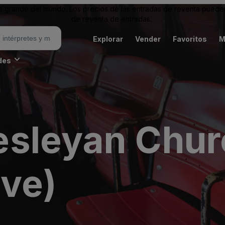
grande del mundo. Los precios de las entradas de reventa pueden es
de reventa de entradas.
Explorar
Vender
Favoritos
M
des
sleyan Chur
ive)