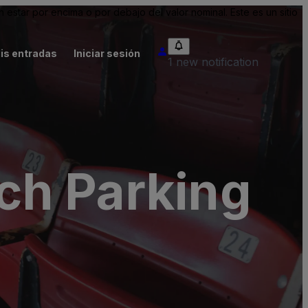
tar por encima o por debajo del valor nominal. Este es un sitio
is entradas
Iniciar sesión
1 new notification
ch Parking