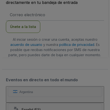
directamente en tu bandeja de entrada
Dirección
de
correo
electrónico
Únete a la lista
Al iniciar sesión o crear una cuenta, aceptas nuestro
acuerdo de usuario
y nuestra
política de privacidad
. Es
posible que recibas notificaciones por SMS de nuestra
parte, pero puedes darte de baja en cualquier momento.
Eventos en directo en todo el mundo
Argentina
Español (ES)