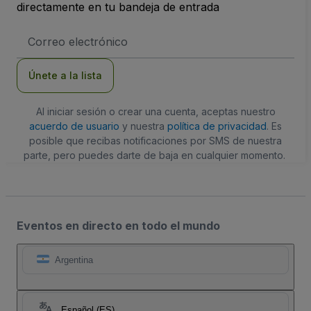
directamente en tu bandeja de entrada
Dirección
de
correo
electrónico
Únete a la lista
Al iniciar sesión o crear una cuenta, aceptas nuestro
acuerdo de usuario
y nuestra
política de privacidad
. Es
posible que recibas notificaciones por SMS de nuestra
parte, pero puedes darte de baja en cualquier momento.
Eventos en directo en todo el mundo
Argentina
Español (ES)