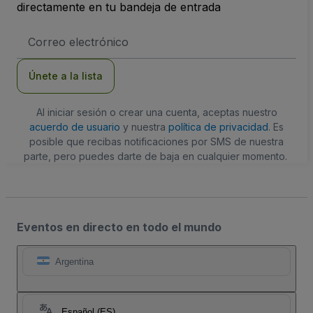
directamente en tu bandeja de entrada
Dirección
de
correo
electrónico
Únete a la lista
Al iniciar sesión o crear una cuenta, aceptas nuestro
acuerdo de usuario
y nuestra
política de privacidad
. Es
posible que recibas notificaciones por SMS de nuestra
parte, pero puedes darte de baja en cualquier momento.
Eventos en directo en todo el mundo
Argentina
Español (ES)