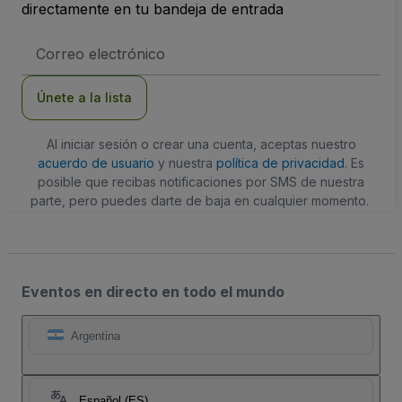
directamente en tu bandeja de entrada
Dirección
de
correo
electrónico
Únete a la lista
Al iniciar sesión o crear una cuenta, aceptas nuestro
acuerdo de usuario
y nuestra
política de privacidad
. Es
posible que recibas notificaciones por SMS de nuestra
parte, pero puedes darte de baja en cualquier momento.
Eventos en directo en todo el mundo
Argentina
Español (ES)