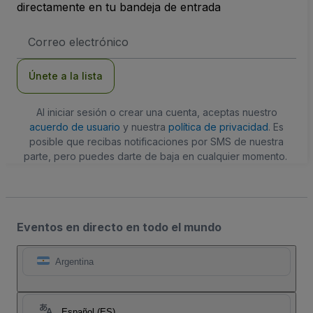
directamente en tu bandeja de entrada
Dirección
de
correo
electrónico
Únete a la lista
Al iniciar sesión o crear una cuenta, aceptas nuestro
acuerdo de usuario
y nuestra
política de privacidad
. Es
posible que recibas notificaciones por SMS de nuestra
parte, pero puedes darte de baja en cualquier momento.
Eventos en directo en todo el mundo
Argentina
Español (ES)