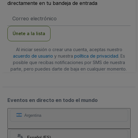
directamente en tu bandeja de entrada
Dirección
de
correo
electrónico
Únete a la lista
Al iniciar sesión o crear una cuenta, aceptas nuestro
acuerdo de usuario
y nuestra
política de privacidad
. Es
posible que recibas notificaciones por SMS de nuestra
parte, pero puedes darte de baja en cualquier momento.
Eventos en directo en todo el mundo
Argentina
Español (ES)