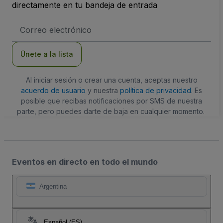
directamente en tu bandeja de entrada
Dirección
de
correo
electrónico
Únete a la lista
Al iniciar sesión o crear una cuenta, aceptas nuestro
acuerdo de usuario
y nuestra
política de privacidad
. Es
posible que recibas notificaciones por SMS de nuestra
parte, pero puedes darte de baja en cualquier momento.
Eventos en directo en todo el mundo
Argentina
Español (ES)