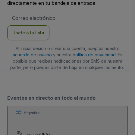
directamente en tu bandeja de entrada
Dirección
de
correo
electrónico
Únete a la lista
Al iniciar sesión o crear una cuenta, aceptas nuestro
acuerdo de usuario
y nuestra
política de privacidad
. Es
posible que recibas notificaciones por SMS de nuestra
parte, pero puedes darte de baja en cualquier momento.
Eventos en directo en todo el mundo
Argentina
Español (ES)