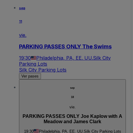
sep
11
vie.
PARKING PASSES ONLY The Swims
19:30
Philadelphia, PA, EE. UU.
Silk City
Parking Lots
Silk City Parking Lots
Ver pases
sep
18
vie.
PARKING PASSES ONLY Joe Kaplow with A
Meadow and James Clark
19:30
Philadelphia, PA, EE. UU.
Silk City Parking Lots