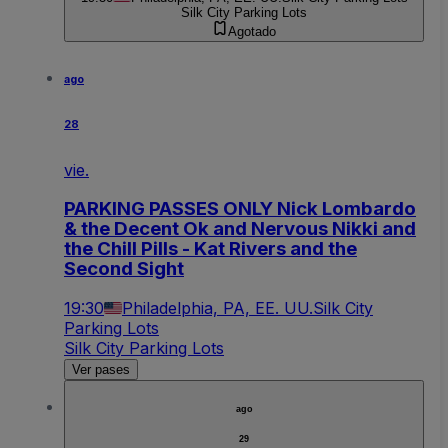
Silk City Parking Lots
Agotado
ago
28
vie.
PARKING PASSES ONLY Nick Lombardo
& the Decent Ok and Nervous Nikki and
the Chill Pills - Kat Rivers and the
Second Sight
19:30
Philadelphia, PA, EE. UU.
Silk City
Parking Lots
Silk City Parking Lots
Ver pases
ago
29