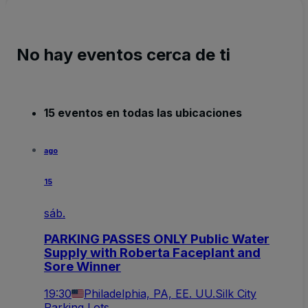
No hay eventos cerca de ti
15 eventos en todas las ubicaciones
ago
15
sáb.
PARKING PASSES ONLY Public Water
Supply with Roberta Faceplant and
Sore Winner
19:30
Philadelphia, PA, EE. UU.
Silk City
Parking Lots