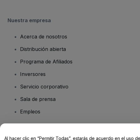
Nuestra empresa
Acerca de nosotros
Distribución abierta
Programa de Afiliados
Inversores
Servicio corporativo
Sala de prensa
Empleos
¿Tienes alguna pregunta?
Al hacer clic en “Permitir Todas”, estarás de acuerdo en el uso d