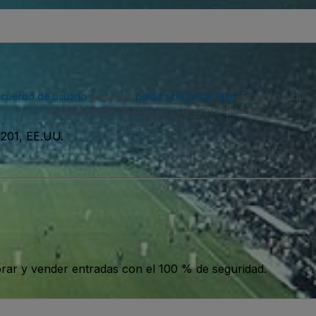
acuerdo de usuario
y nuestra
política de privacidad
. Es posible que
puedes darte de baja en cualquier momento.
5201, EE.UU.
ar y vender entradas con el 100 % de seguridad.