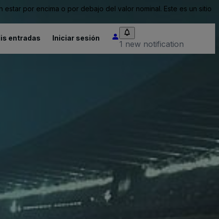
tar por encima o por debajo del valor nominal. Este es un sitio
is entradas
Iniciar sesión
1 new notification