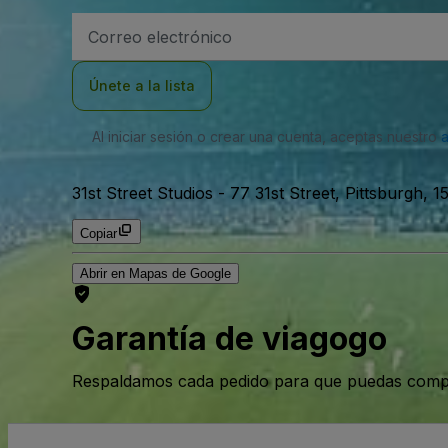
Dirección
de
correo
electrónico
Únete a la lista
Al iniciar sesión o crear una cuenta, aceptas nuestro
31st Street Studios
-
77 31st Street, Pittsburgh, 1
Copiar
Abrir en Mapas de Google
Garantía de viagogo
Respaldamos cada pedido para que puedas compr