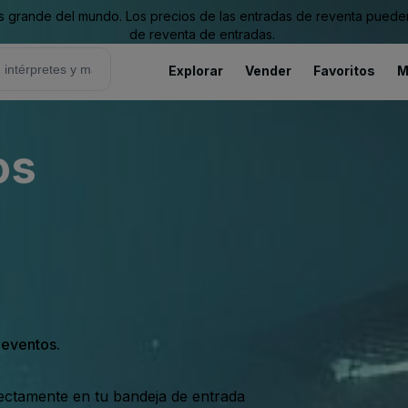
grande del mundo. Los precios de las entradas de reventa pueden es
de reventa de entradas.
Explorar
Vender
Favoritos
M
os
s eventos.
rectamente en tu bandeja de entrada