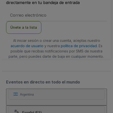
directamente en tu bandeja de entrada
Dirección
de
correo
electrónico
Únete a la lista
Al iniciar sesión o crear una cuenta, aceptas nuestro
acuerdo de usuario
y nuestra
política de privacidad
. Es
posible que recibas notificaciones por SMS de nuestra
parte, pero puedes darte de baja en cualquier momento.
Eventos en directo en todo el mundo
Argentina
Español (ES)