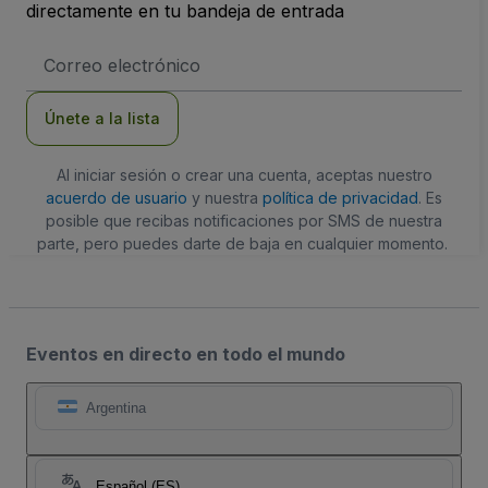
directamente en tu bandeja de entrada
Dirección
de
correo
electrónico
Únete a la lista
Al iniciar sesión o crear una cuenta, aceptas nuestro
acuerdo de usuario
y nuestra
política de privacidad
. Es
posible que recibas notificaciones por SMS de nuestra
parte, pero puedes darte de baja en cualquier momento.
Eventos en directo en todo el mundo
Argentina
Español (ES)