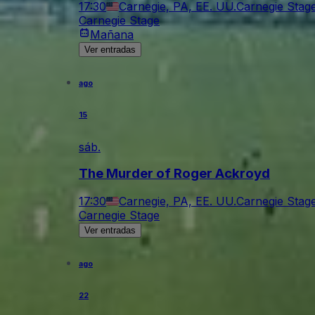
17:30
Carnegie, PA, EE. UU.
Carnegie Stag
Carnegie Stage
Mañana
Ver entradas
ago
15
sáb.
The Murder of Roger Ackroyd
17:30
Carnegie, PA, EE. UU.
Carnegie Stag
Carnegie Stage
Ver entradas
ago
22