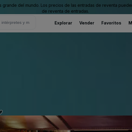
grande del mundo. Los precios de las entradas de reventa pueden es
de reventa de entradas.
Explorar
Vender
Favoritos
M