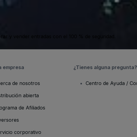
ar y vender entradas con el 100 % de seguridad.
a empresa
¿Tienes alguna pregunta?
erca de nosotros
Centro de Ayuda / Co
stribución abierta
ograma de Afiliados
versores
rvicio corporativo