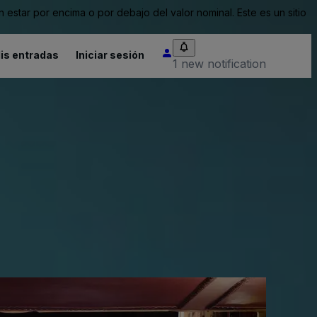
tar por encima o por debajo del valor nominal. Este es un sitio
is entradas
Iniciar sesión
1 new notification