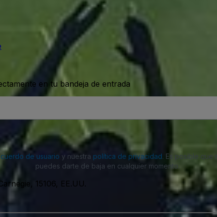
e
rectamente en tu bandeja de entrada
acuerdo de usuario
y nuestra
política de privacidad
. Es posible que
puedes darte de baja en cualquier momento.
Carnegie, 15106, EE.UU.