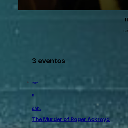
T
sá
3 eventos
ago
8
sáb.
The Murder of Roger Ackroyd