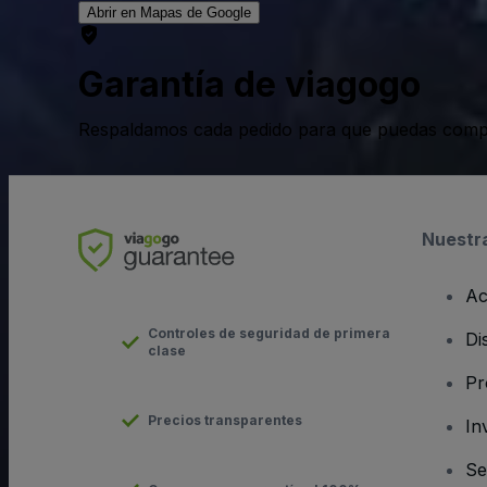
Abrir en Mapas de Google
Garantía de viagogo
Respaldamos cada pedido para que puedas compr
Nuestr
Ac
Controles de seguridad de primera
Di
clase
Pr
Precios transparentes
In
Se