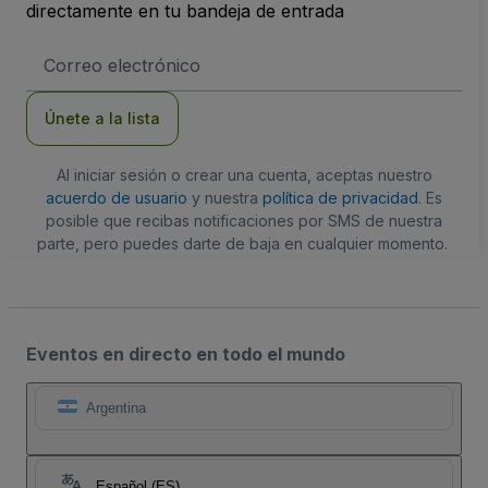
directamente en tu bandeja de entrada
Dirección
de
correo
electrónico
Únete a la lista
Al iniciar sesión o crear una cuenta, aceptas nuestro
acuerdo de usuario
y nuestra
política de privacidad
. Es
posible que recibas notificaciones por SMS de nuestra
parte, pero puedes darte de baja en cualquier momento.
Eventos en directo en todo el mundo
Argentina
Español (ES)