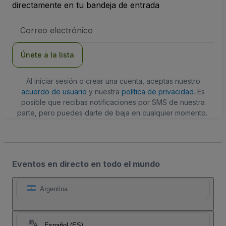
directamente en tu bandeja de entrada
Dirección
de
correo
electrónico
Únete a la lista
Al iniciar sesión o crear una cuenta, aceptas nuestro
acuerdo de usuario
y nuestra
política de privacidad
. Es
posible que recibas notificaciones por SMS de nuestra
parte, pero puedes darte de baja en cualquier momento.
Eventos en directo en todo el mundo
Argentina
Español (ES)