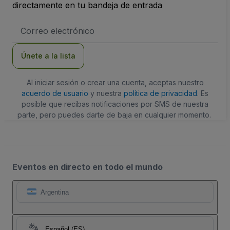
directamente en tu bandeja de entrada
Dirección
de
correo
electrónico
Únete a la lista
Al iniciar sesión o crear una cuenta, aceptas nuestro
acuerdo de usuario
y nuestra
política de privacidad
. Es
posible que recibas notificaciones por SMS de nuestra
parte, pero puedes darte de baja en cualquier momento.
Eventos en directo en todo el mundo
Argentina
Español (ES)