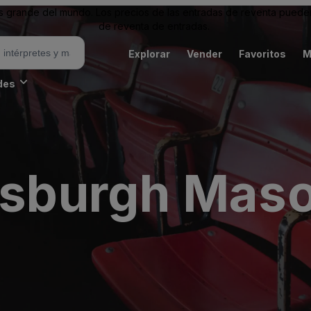
grande del mundo. Los precios de las entradas de reventa pueden es
de reventa de entradas.
Explorar
Vender
Favoritos
M
des
ttsburgh Mas