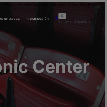
tar por encima o por debajo del valor nominal. Este es un sitio
is entradas
Iniciar sesión
1 new notification
onic Center