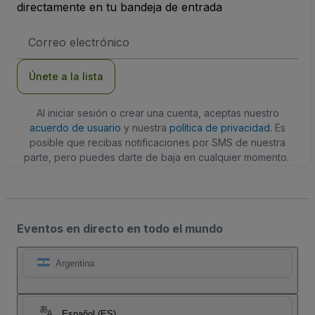
directamente en tu bandeja de entrada
Dirección
de
correo
electrónico
Únete a la lista
Al iniciar sesión o crear una cuenta, aceptas nuestro
acuerdo de usuario
y nuestra
política de privacidad
. Es
posible que recibas notificaciones por SMS de nuestra
parte, pero puedes darte de baja en cualquier momento.
Eventos en directo en todo el mundo
Argentina
Español (ES)