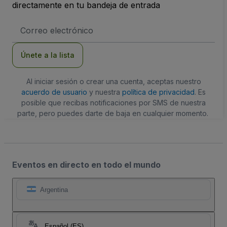
directamente en tu bandeja de entrada
Dirección
de
correo
electrónico
Únete a la lista
Al iniciar sesión o crear una cuenta, aceptas nuestro
acuerdo de usuario
y nuestra
política de privacidad
. Es
posible que recibas notificaciones por SMS de nuestra
parte, pero puedes darte de baja en cualquier momento.
Eventos en directo en todo el mundo
Argentina
Español (ES)