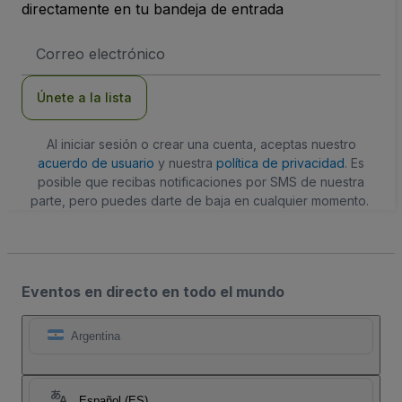
directamente en tu bandeja de entrada
Dirección
de
correo
electrónico
Únete a la lista
Al iniciar sesión o crear una cuenta, aceptas nuestro
acuerdo de usuario
y nuestra
política de privacidad
. Es
posible que recibas notificaciones por SMS de nuestra
parte, pero puedes darte de baja en cualquier momento.
Eventos en directo en todo el mundo
Argentina
Español (ES)