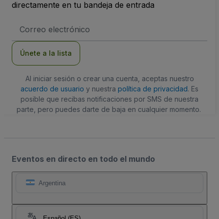
directamente en tu bandeja de entrada
Dirección
de
correo
electrónico
Únete a la lista
Al iniciar sesión o crear una cuenta, aceptas nuestro
acuerdo de usuario
y nuestra
política de privacidad
. Es
posible que recibas notificaciones por SMS de nuestra
parte, pero puedes darte de baja en cualquier momento.
Eventos en directo en todo el mundo
Argentina
Español (ES)