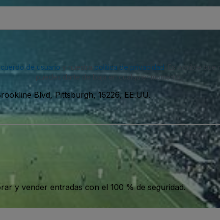
acuerdo de usuario
y nuestra
política de privacidad
. Es posible que
puedes darte de baja en cualquier momento.
rookline Blvd, Pittsburgh, 15226, EE.UU.
ar y vender entradas con el 100 % de seguridad.