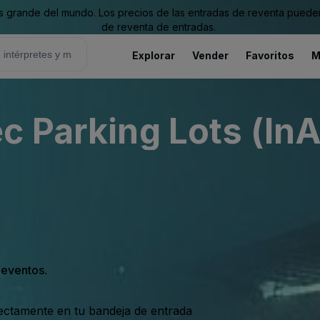
grande del mundo. Los precios de las entradas de reventa pueden es
de reventa de entradas.
Explorar
Vender
Favoritos
M
c Parking Lots (InA
s eventos.
rectamente en tu bandeja de entrada