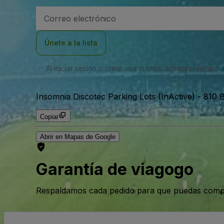
Dirección
de
correo
electrónico
Únete a la lista
Al iniciar sesión o crear una cuenta, aceptas nuestro
Insomnia Discotec Parking Lots (InActive)
-
810 B
Copiar
Abrir en Mapas de Google
Garantía de viagogo
Respaldamos cada pedido para que puedas compr