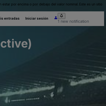
tar por encima o por debajo del valor nominal. Este es un sitio
is entradas
Iniciar sesión
1 new notification
ctive)