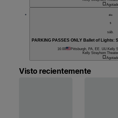
Agotad
dic
5
sáb.
PARKING PASSES ONLY Ballet of Lights: S
16:00
Pittsburgh, PA, EE. UU.
Kelly 
Kelly Strayhorn Theate
Agotad
Visto recientemente