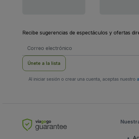
Recibe sugerencias de espectáculos y ofertas di
Dirección
de
correo
electrónico
Únete a la lista
Al iniciar sesión o crear una cuenta, aceptas nuestro
Nuestr
Ac