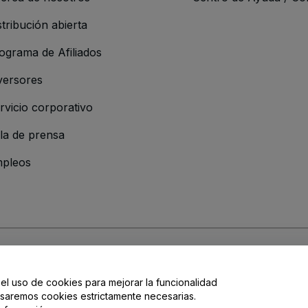
stribución abierta
ograma de Afiliados
versores
rvicio corporativo
la de prensa
pleos
resa
os y Condiciones
, de la
Política de Privacidad
, de la
Política de Cookies
y de
 el uso de cookies para mejorar la funcionalidad
, usaremos cookies estrictamente necesarias.