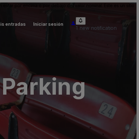
tar por encima o por debajo del valor nominal. Este es un sitio
is entradas
Iniciar sesión
1 new notification
 Parking