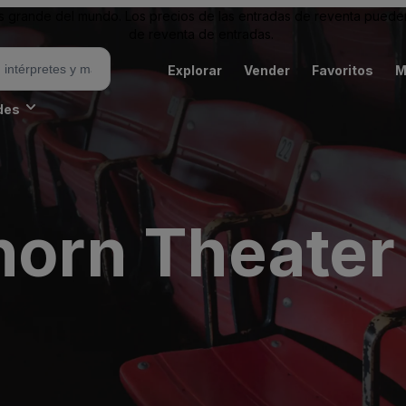
grande del mundo. Los precios de las entradas de reventa pueden es
de reventa de entradas.
Explorar
Vender
Favoritos
M
des
horn Theater