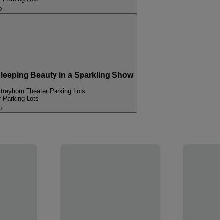
o
leeping Beauty in a Sparkling Show
Strayhorn Theater Parking Lots
r Parking Lots
o