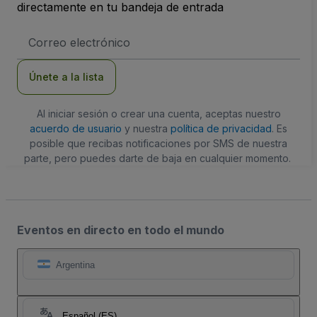
directamente en tu bandeja de entrada
Dirección
de
correo
electrónico
Únete a la lista
Al iniciar sesión o crear una cuenta, aceptas nuestro
acuerdo de usuario
y nuestra
política de privacidad
. Es
posible que recibas notificaciones por SMS de nuestra
parte, pero puedes darte de baja en cualquier momento.
Eventos en directo en todo el mundo
Argentina
Español (ES)