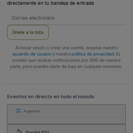
directamente en tu bandeja de entrada
Dirección
de
correo
electrónico
Únete a la lista
Al iniciar sesión o crear una cuenta, aceptas nuestro
acuerdo de usuario
y nuestra
política de privacidad
. Es
posible que recibas notificaciones por SMS de nuestra
parte, pero puedes darte de baja en cualquier momento.
Eventos en directo en todo el mundo
Argentina
Español (ES)