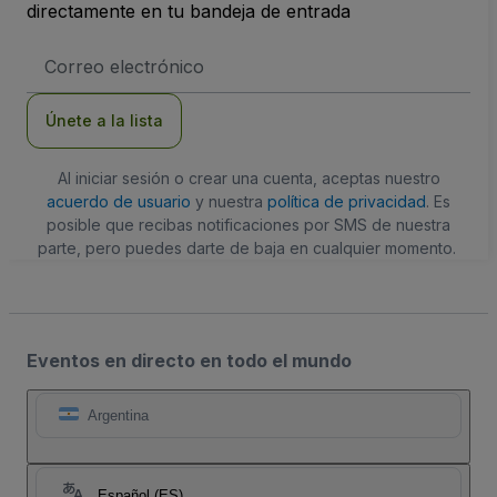
directamente en tu bandeja de entrada
Dirección
de
correo
electrónico
Únete a la lista
Al iniciar sesión o crear una cuenta, aceptas nuestro
acuerdo de usuario
y nuestra
política de privacidad
. Es
posible que recibas notificaciones por SMS de nuestra
parte, pero puedes darte de baja en cualquier momento.
Eventos en directo en todo el mundo
Argentina
Español (ES)