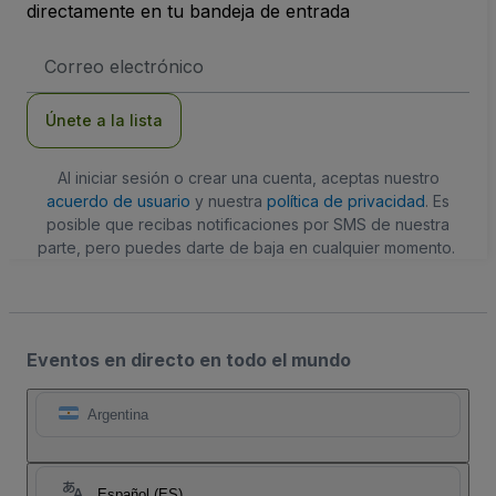
directamente en tu bandeja de entrada
Dirección
de
correo
electrónico
Únete a la lista
Al iniciar sesión o crear una cuenta, aceptas nuestro
acuerdo de usuario
y nuestra
política de privacidad
. Es
posible que recibas notificaciones por SMS de nuestra
parte, pero puedes darte de baja en cualquier momento.
Eventos en directo en todo el mundo
Argentina
Español (ES)