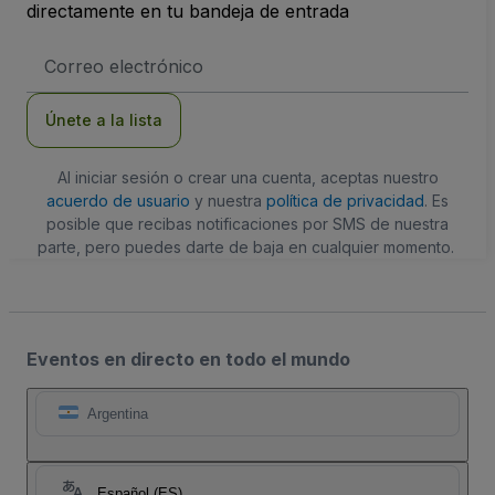
directamente en tu bandeja de entrada
Dirección
de
correo
electrónico
Únete a la lista
Al iniciar sesión o crear una cuenta, aceptas nuestro
acuerdo de usuario
y nuestra
política de privacidad
. Es
posible que recibas notificaciones por SMS de nuestra
parte, pero puedes darte de baja en cualquier momento.
Eventos en directo en todo el mundo
Argentina
Español (ES)