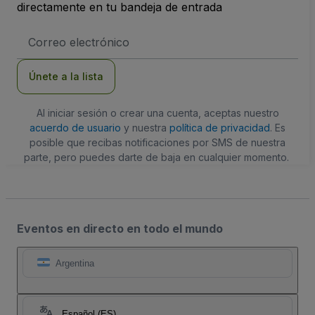
directamente en tu bandeja de entrada
Dirección
de
correo
electrónico
Únete a la lista
Al iniciar sesión o crear una cuenta, aceptas nuestro
acuerdo de usuario
y nuestra
política de privacidad
. Es
posible que recibas notificaciones por SMS de nuestra
parte, pero puedes darte de baja en cualquier momento.
Eventos en directo en todo el mundo
Argentina
Español (ES)